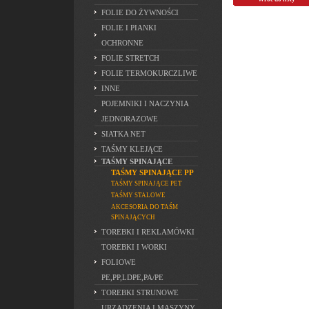
FOLIE DO ŻYWNOŚCI
FOLIE I PIANKI
OCHRONNE
FOLIE STRETCH
FOLIE TERMOKURCZLIWE
INNE
POJEMNIKI I NACZYNIA
JEDNORAZOWE
SIATKA NET
TAŚMY KLEJĄCE
TAŚMY SPINAJĄCE
TAŚMY SPINAJĄCE PP
TAŚMY SPINAJĄCE PET
TAŚMY STALOWE
AKCESORIA DO TAŚM
SPINAJĄCYCH
TOREBKI I REKLAMÓWKI
TOREBKI I WORKI
FOLIOWE
PE,PP,LDPE,PA/PE
TOREBKI STRUNOWE
URZĄDZENIA I MASZYNY