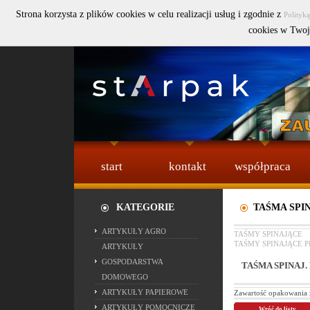
Strona korzysta z plików cookies w celu realizacji usług i zgodnie z
Polityk
Szukaj :
cookies w Twoj
start
kontakt
współpraca
KATEGORIE
TAŚMA SPIN
ARTYKUŁY AGRO
TAŚMY SPINAJĄCE
TAŚMY SPINAJĄCE P
ARTYKUŁY
GOSPODARSTWA
TAŚMA SPINAJ. 
DOMOWEGO
ARTYKUŁY PAPIEROWE
Zawartość opakowania 
ARTYKUŁY POMOCNICZE
Wróć do listy