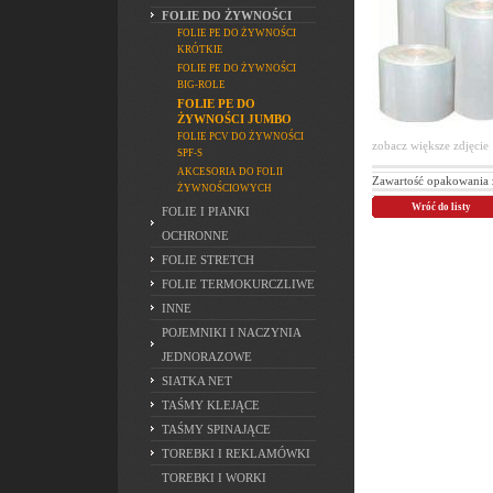
FOLIE DO ŻYWNOŚCI
FOLIE PE DO ŻYWNOŚCI
KRÓTKIE
FOLIE PE DO ŻYWNOŚCI
BIG-ROLE
FOLIE PE DO
ŻYWNOŚCI JUMBO
FOLIE PCV DO ŻYWNOŚCI
zobacz większe zdjęcie
SPF-S
AKCESORIA DO FOLII
Zawartość opakowania 
ŻYWNOŚCIOWYCH
Wróć do listy
FOLIE I PIANKI
OCHRONNE
FOLIE STRETCH
FOLIE TERMOKURCZLIWE
INNE
POJEMNIKI I NACZYNIA
JEDNORAZOWE
SIATKA NET
TAŚMY KLEJĄCE
TAŚMY SPINAJĄCE
TOREBKI I REKLAMÓWKI
TOREBKI I WORKI