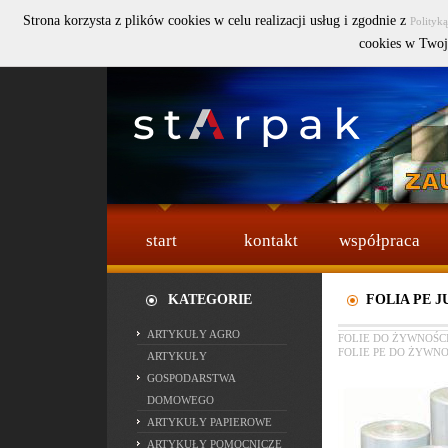
Strona korzysta z plików cookies w celu realizacji usług i zgodnie z
Polityk
Szukaj :
cookies w Twoj
start
kontakt
współpraca
KATEGORIE
FOLIA PE J
ARTYKUŁY AGRO
FOLIE DO ŻYWNOŚC
FOLIE PE DO ŻYWNO
ARTYKUŁY
GOSPODARSTWA
DOMOWEGO
ARTYKUŁY PAPIEROWE
ARTYKUŁY POMOCNICZE