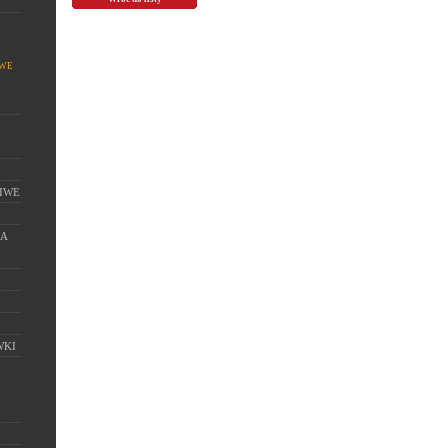
OWE
IWE
IA
WKI