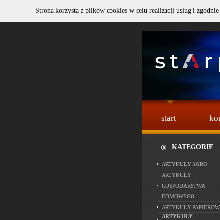
Strona korzysta z plików cookies w celu realizacji usług i zgodnie
Szukaj :
start
ko
KATEGORIE
ARTYKUŁY AGRO
ARTYKUŁY
GOSPODARSTWA
DOMOWEGO
ARTYKUŁY PAPIEROW
ARTYKUŁY