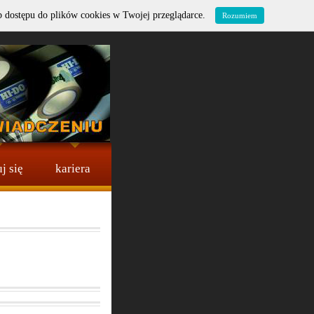
b dostępu do plików cookies w Twojej przeglądarce.
Rozumiem
j się
kariera