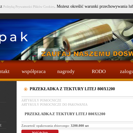
 z
. Możesz określić warunki przechowywania lu
Polityką Prywatności Plików Cookies
Wybierz język :
ntakt
współpraca
nagrody
RODO
zalogu
PRZEKŁADKA Z TEKTURY LITEJ 800X1200
ARTYKUŁY POMOCNICZE
ARTYKUŁY POMOCNICZE DO PAKOWANIA
PRZEKŁADKA Z TEKTURY LITEJ 800X1200
E
Zawartość opakowania zbiorczego:
3200.000 szt
Wróć do listy