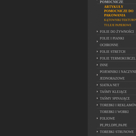
POMOCNICZE
ARTYKUŁY
POMOCNICZE DO
PAKOWANIA
KĄTOWNIKI TEKTUR
TULEJE PAPIEROWE
FOLIE DO ŻYWNOŚCI
FOLIE I PIANKI
OCHRONNE
FOLIE STRETCH
FOLIE TERMOKURCZL
INNE
POJEMNIKI I NACZYN
JEDNORAZOWE
SIATKA NET
TAŚMY KLEJĄCE
TAŚMY SPINAJĄCE
TOREBKI I REKLAMÓ
TOREBKI I WORKI
FOLIOWE
PE,PP,LDPE,PA/PE
TOREBKI STRUNOWE