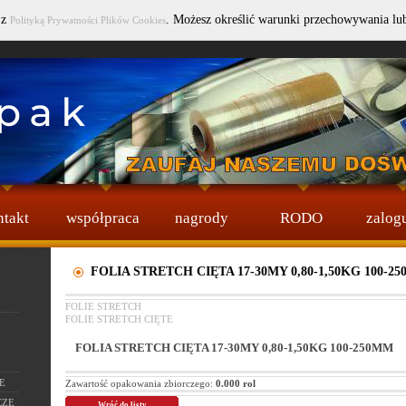
 z
. Możesz określić warunki przechowywania lu
Polityką Prywatności Plików Cookies
Wybierz język :
ntakt
współpraca
nagrody
RODO
zalogu
FOLIA STRETCH CIĘTA 17-30MY 0,80-1,50KG 100-2
FOLIE STRETCH
FOLIE STRETCH CIĘTE
FOLIA STRETCH CIĘTA 17-30MY 0,80-1,50KG 100-250MM
E
Zawartość opakowania zbiorczego:
0.000 rol
CZE
Wróć do listy