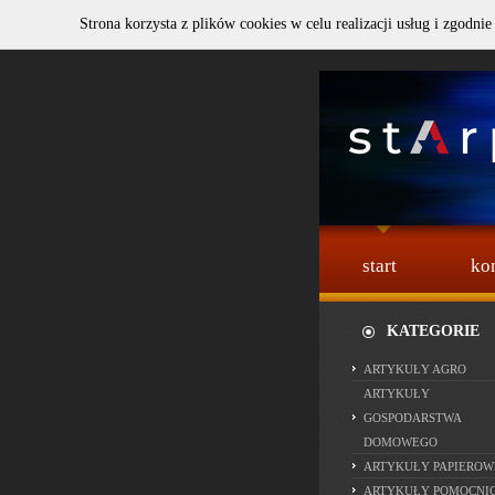
Strona korzysta z plików cookies w celu realizacji usług i zgodnie
Szukaj :
start
ko
KATEGORIE
ARTYKUŁY AGRO
ARTYKUŁY
GOSPODARSTWA
DOMOWEGO
ARTYKUŁY PAPIEROW
ARTYKUŁY POMOCNI