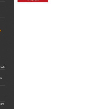
E
IWE
IA
WKI