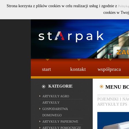
Strona korzysta z plików cookies w celu realizacji usług i zgodnie z
Polityk
Szukaj :
cookies w Twoj
start
kontakt
współpraca
KATEGORIE
MENU BO
ARTYKUŁY AGRO
POJEMNIKI I N
ARTYKUŁY
ARTYKUŁY EPS
GOSPODARSTWA
DOMOWEGO
ARTYKUŁY PAPIEROWE
ARTYKUŁY POMOCNICZE