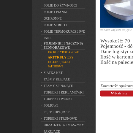
FOLIE DO ŻYWNOŚCI
FOLIE I PIANKI
OCHRONNE
FOLIE STRETCH
zobacz większe zdjęcie
FOLIE TERMOKURCZLIWE
INNE
Wysokość: 70
POJEMNIKI I NACZYNIA
Pojemność - d
JEDNORAZOWE
Dane logistycz
TACKI STYROPIANOWE
Ilość w kartoni
ARTYKUŁY EPS
Ilość na paleci
TALERZE, TACKI
PAPIEROWE
SIATKA NET
TAŚMY KLEJĄCE
Zawartość opakowa
TAŚMY SPINAJĄCE
TOREBKI I REKLAMÓWKI
Wróć do listy
TOREBKI I WORKI
FOLIOWE
PE,PP,LDPE,PA/PE
TOREBKI STRUNOWE
URZĄDZENIA I MASZYNY
PAKUJĄCE