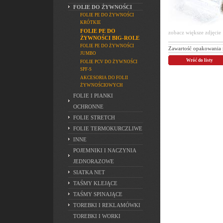
FOLIE DO ŻYWNOŚCI
FOLIE PE DO ŻYWNOŚCI
KRÓTKIE
FOLIE PE DO
zobacz większe zdjęcie
ŻYWNOŚCI BIG-ROLE
FOLIE PE DO ŻYWNOŚCI
Zawartość opakowania 
JUMBO
Wróć do listy
FOLIE PCV DO ŻYWNOŚCI
SPF-S
AKCESORIA DO FOLII
ŻYWNOŚCIOWYCH
FOLIE I PIANKI
OCHRONNE
FOLIE STRETCH
FOLIE TERMOKURCZLIWE
INNE
POJEMNIKI I NACZYNIA
JEDNORAZOWE
SIATKA NET
TAŚMY KLEJĄCE
TAŚMY SPINAJĄCE
TOREBKI I REKLAMÓWKI
TOREBKI I WORKI