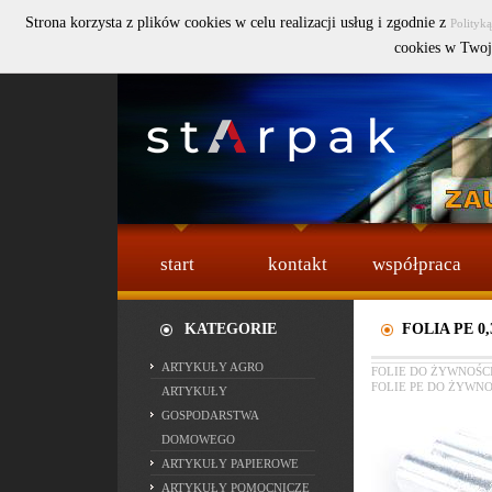
Strona korzysta z plików cookies w celu realizacji usług i zgodnie z
Polityk
Szukaj :
cookies w Twoj
start
kontakt
współpraca
KATEGORIE
FOLIA PE 0
ARTYKUŁY AGRO
FOLIE DO ŻYWNOŚC
FOLIE PE DO ŻYWNO
ARTYKUŁY
GOSPODARSTWA
DOMOWEGO
ARTYKUŁY PAPIEROWE
ARTYKUŁY POMOCNICZE