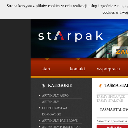
Strona korzysta z plików cookies w celu realizacji usług i zgodnie z
Polityk
Szukaj :
cookies w Twoj
start
kontakt
współpraca
KATEGORIE
TAŚMA STA
ARTYKUŁY AGRO
TAŚMY SPINAJĄCE
TAŚMY STALOWE
ARTYKUŁY
GOSPODARSTWA
TAŚMA STALOW
DOMOWEGO
ARTYKUŁY PAPIEROWE
Zawartość opakowania 
ARTYKUŁY POMOCNICZE
Wróć do listy