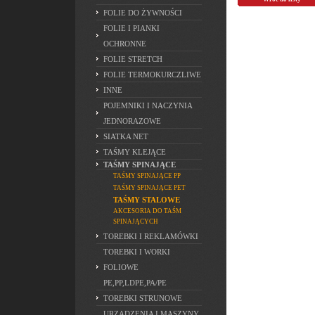
FOLIE DO ŻYWNOŚCI
FOLIE I PIANKI
OCHRONNE
FOLIE STRETCH
FOLIE TERMOKURCZLIWE
INNE
POJEMNIKI I NACZYNIA
JEDNORAZOWE
SIATKA NET
TAŚMY KLEJĄCE
TAŚMY SPINAJĄCE
TAŚMY SPINAJĄCE PP
TAŚMY SPINAJĄCE PET
TAŚMY STALOWE
AKCESORIA DO TAŚM
SPINAJĄCYCH
TOREBKI I REKLAMÓWKI
TOREBKI I WORKI
FOLIOWE
PE,PP,LDPE,PA/PE
TOREBKI STRUNOWE
URZĄDZENIA I MASZYNY