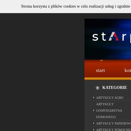
Strona korzysta z plików cookies w celu realizacji usług i zgodnie
Szukaj :
start
ko
KATEGORIE
ARTYKUŁY AGRO
ARTYKUŁY
GOSPODARSTWA
DOMOWEGO
ARTYKUŁY PAPIEROW
ARTYKUŁY POMOCNI