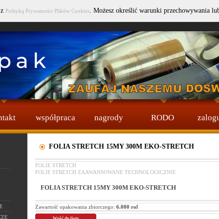
 z
. Możesz określić warunki przechowywania lu
Polityką Prywatności Plików Cookies
Wybierz język :
ntakt
współpraca
nagrody
RODO
zalogu
FOLIA STRETCH 15MY 300M EKO-STRETCH
FOLIE STRETCH
FOLIE STRETCH ZAAWANSOWANE TECHNOLOGICZNIE
FOLIA STRETCH 15MY 300M EKO-STRETCH
E
Zawartość opakowania zbiorczego:
6.000 rol
CZE
Wróć do listy