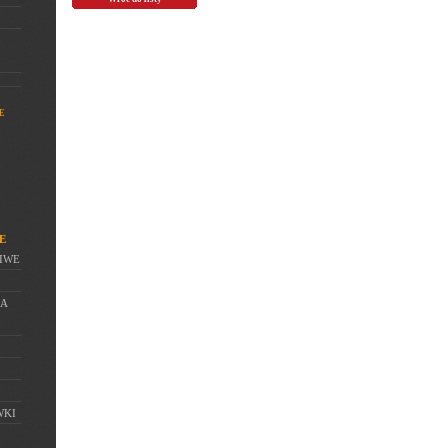
E
E
IWE
IA
WKI