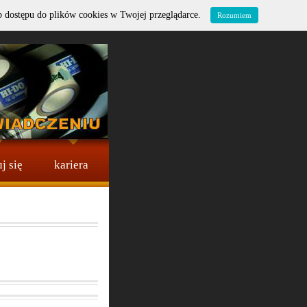
b dostępu do plików cookies w Twojej przeglądarce.
Rozumiem
j się
kariera